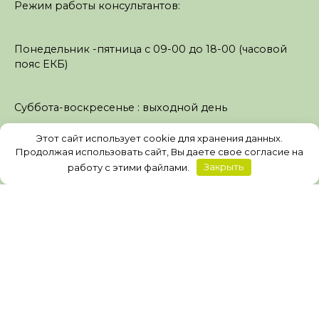
Режим работы консультантов:
Понедельник -пятница с 09-00 до 18-00 (часовой
пояс ЕКБ)
Суббота-воскресенье : выходной день
Этот сайт использует cookie для хранения данных.
© 2026 Консультационный центр "Сделки с
Продолжая использовать сайт, Вы даете свое согласие на
недвижимостью" ИП Слободчикова Ольга
работу с этими файлами.
Закрыть
Дмитриевна. ИНН 723001753389; ОГРНИП
317723200009205; ОКВЭД 68.31.3 Юридический
адрес: г. Тюмень, ул. Питерская, 26